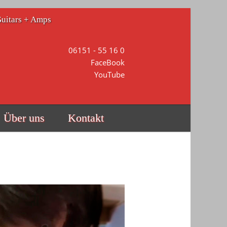
Guitars + Amps
06151 - 55 16 0
FaceBook
YouTube
Über uns
Kontakt