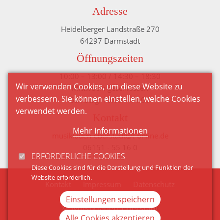
Adresse
Heidelberger Landstraße 270
64297 Darmstadt
Öffnungszeiten
10:00 – 13:00 / 14:30 – 18:30
Wir verwenden Cookies, um diese Website zu
Mittwoch: geschlossen
verbessern. Sie können einstellen, welche Cookies
Samstag: 10:00 – 14:00
verwendet werden.
Kontakt
Mehr Informationen
musikladen-eberstadt@t-online.de
06151 - 55 16 0
ERFORDERLICHE COOKIES
Diese Cookies sind für die Darstellung und Funktion der
Website erforderlich.
Kontakt
Impressum
Datenschutz
Einstellungen speichern
© Musikladen Eberstadt
Alle Cookies akzeptieren